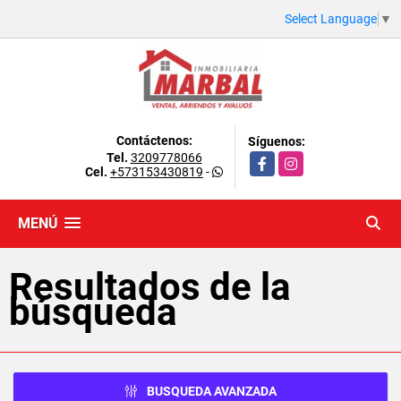
Select Language
▼
Contáctenos:
Síguenos:
Tel.
3209778066
Facebook
Instagram
Cel.
+573153430819
-
MENÚ
Resultados de la
búsqueda
BUSQUEDA AVANZADA