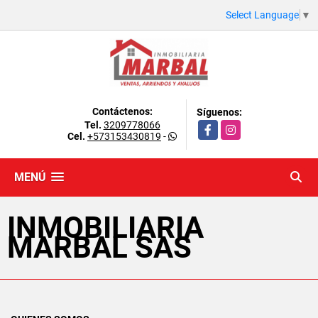
Select Language
▼
Contáctenos:
Síguenos:
Tel.
3209778066
Facebook
Instagram
Cel.
+573153430819
-
MENÚ
INMOBILIARIA
MARBAL SAS