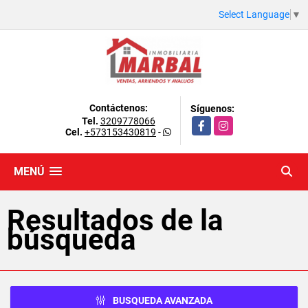
Select Language
▼
Contáctenos:
Síguenos:
Tel.
3209778066
Facebook
Instagram
Cel.
+573153430819
-
MENÚ
Resultados de la
búsqueda
BUSQUEDA AVANZADA