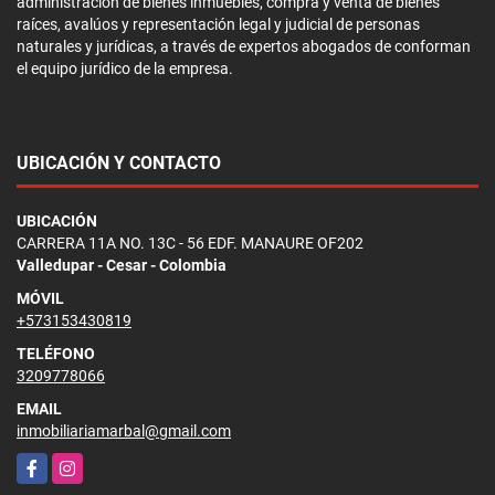
administración de bienes inmuebles, compra y venta de bienes
raíces, avalúos y representación legal y judicial de personas
naturales y jurídicas, a través de expertos abogados de conforman
el equipo jurídico de la empresa.
UBICACIÓN Y CONTACTO
UBICACIÓN
CARRERA 11A NO. 13C - 56 EDF. MANAURE OF202
Valledupar - Cesar - Colombia
MÓVIL
+573153430819
TELÉFONO
3209778066
EMAIL
inmobiliariamarbal@gmail.com
Facebook
Instagram