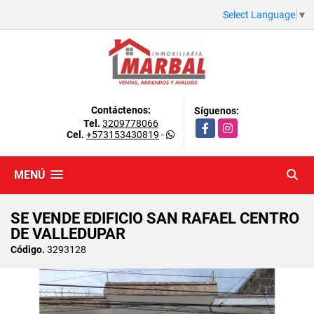
Select Language
▼
Contáctenos:
Síguenos:
Tel.
3209778066
Facebook
Instagram
Cel.
+573153430819
-
MENÚ
SE VENDE EDIFICIO SAN RAFAEL CENTRO
DE VALLEDUPAR
Código.
3293128