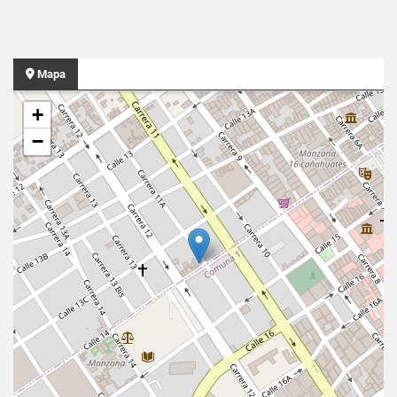
Mapa
+
−