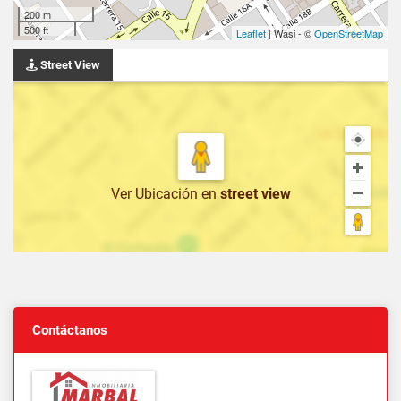
200 m
500 ft
Leaflet
| Wasi - ©
OpenStreetMap
Street View
Ver Ubicación
en
street view
Contáctanos