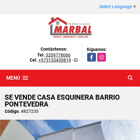
Select Language
▼
Contáctenos:
Síguenos:
Tel.
3209778066
Facebook
Instagram
Cel.
+573153430819
-
MENÚ
SE VENDE CASA ESQUINERA BARRIO
PONTEVEDRA
Código.
4827235