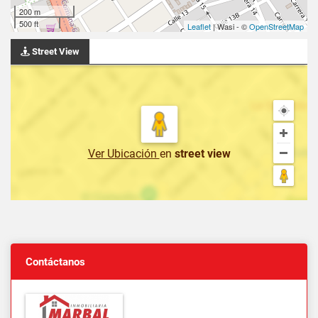
200 m
500 ft
Leaflet
| Wasi - ©
OpenStreetMap
Street View
Ver Ubicación
en
street view
Contáctanos