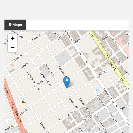
Mapa
+
−