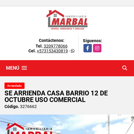
Contáctenos:
Síguenos:
Tel.
3209778066
Facebook
Instagram
Cel.
+573153430819
-
MENÚ
Arrendado
SE ARRIENDA CASA BARRIO 12 DE
OCTUBRE USO COMERCIAL
Código.
3276662