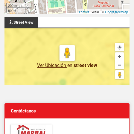
200 m
500 ft
Leaflet
| Wasi - ©
OpenStreetMap
Street View
Ver Ubicación
en
street view
Contáctanos