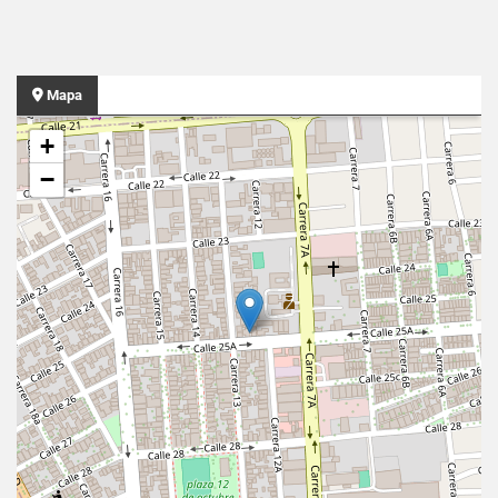
Mapa
+
−