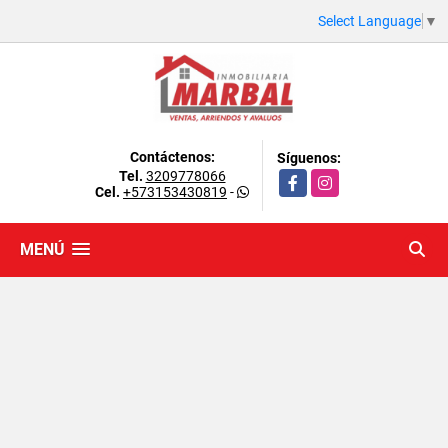
Select Language
▼
Contáctenos:
Síguenos:
Tel.
3209778066
Facebook
Instagram
Cel.
+573153430819
-
MENÚ