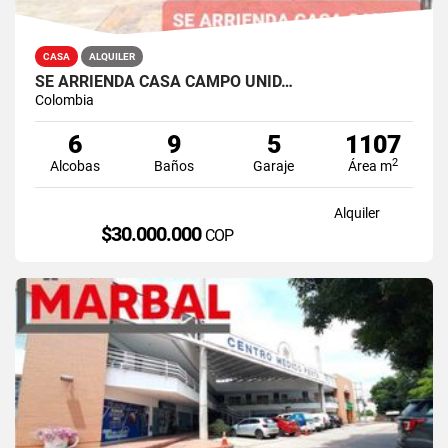
CASA
ALQUILER
SE ARRIENDA CASA CAMPO UNID…
Colombia
6
9
5
1107
2
Alcobas
Baños
Garaje
Área m
Alquiler
$30.000.000
COP