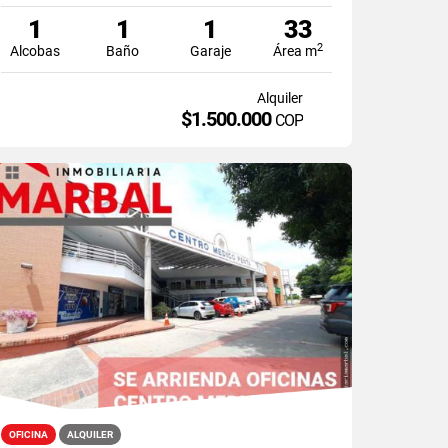
1
1
1
33
2
Alcobas
Baño
Garaje
Área m
Alquiler
$1.500.000
COP
OFICINA
ALQUILER