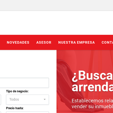
NOVEDADES
ASESOR
NUESTRA EMPRESA
CONT
¿Busca
arrend
Tipo de negocio:
Todos
Establecemos rela
vender su inmueble
Precio hasta: