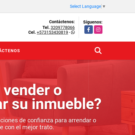
Select Language
▼
Contáctenos:
Síguenos:
Tel.
3209778066
Facebook
Instagram
Cel.
+573153430819
-
ÁCTENOS
 vender o
ar su inmueble?
ciones de confianza para arrendar o
 con el mejor trato.